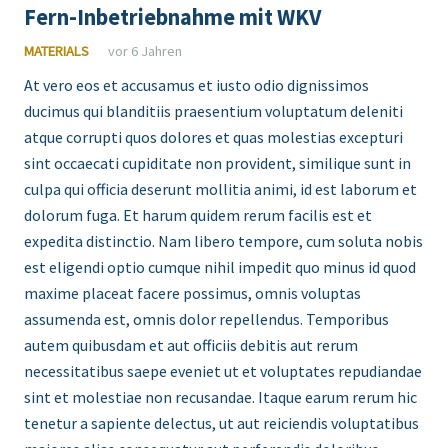
Fern-Inbetriebnahme mit WKV
MATERIALS
vor 6 Jahren
At vero eos et accusamus et iusto odio dignissimos
ducimus qui blanditiis praesentium voluptatum deleniti
atque corrupti quos dolores et quas molestias excepturi
sint occaecati cupiditate non provident, similique sunt in
culpa qui officia deserunt mollitia animi, id est laborum et
dolorum fuga. Et harum quidem rerum facilis est et
expedita distinctio. Nam libero tempore, cum soluta nobis
est eligendi optio cumque nihil impedit quo minus id quod
maxime placeat facere possimus, omnis voluptas
assumenda est, omnis dolor repellendus. Temporibus
autem quibusdam et aut officiis debitis aut rerum
necessitatibus saepe eveniet ut et voluptates repudiandae
sint et molestiae non recusandae. Itaque earum rerum hic
tenetur a sapiente delectus, ut aut reiciendis voluptatibus