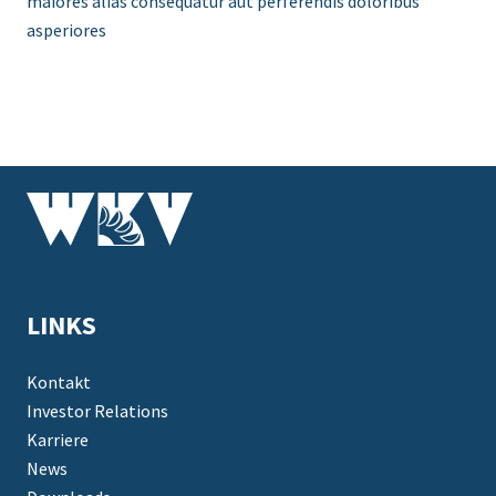
maiores alias consequatur aut perferendis doloribus
asperiores
LINKS
Kontakt
Investor Relations
Karriere
News