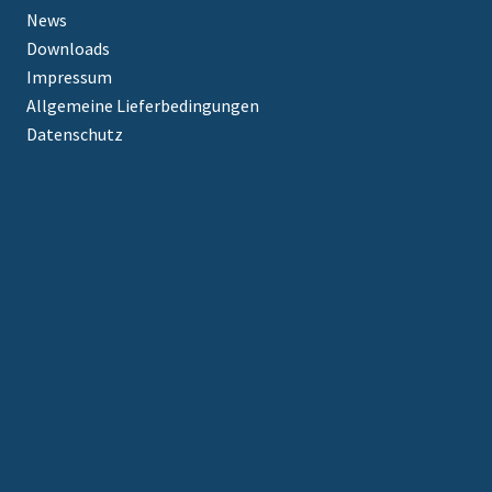
News
Downloads
Impressum
Allgemeine Lieferbedingungen
Datenschutz
Cookie-Einstellungen
KONTAKT
Wasserkraft Volk Aktiengesellschaft
Am Stollen 13
D-79261 Gutach
sales@wkv-ag.com
+49 7685 9106-0