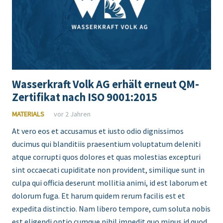
Wasserkraft Volk AG erhält erneut QM-
Zertifikat nach ISO 9001:2015
MATERIALS
vor 2 Jahren
At vero eos et accusamus et iusto odio dignissimos
ducimus qui blanditiis praesentium voluptatum deleniti
atque corrupti quos dolores et quas molestias excepturi
sint occaecati cupiditate non provident, similique sunt in
culpa qui officia deserunt mollitia animi, id est laborum et
dolorum fuga. Et harum quidem rerum facilis est et
expedita distinctio. Nam libero tempore, cum soluta nobis
est eligendi optio cumque nihil impedit quo minus id quod