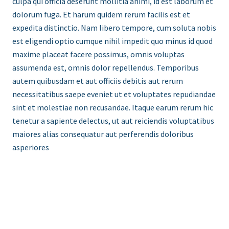
culpa qui officia deserunt mollitia animi, id est laborum et
dolorum fuga. Et harum quidem rerum facilis est et
expedita distinctio. Nam libero tempore, cum soluta nobis
est eligendi optio cumque nihil impedit quo minus id quod
maxime placeat facere possimus, omnis voluptas
assumenda est, omnis dolor repellendus. Temporibus
autem quibusdam et aut officiis debitis aut rerum
necessitatibus saepe eveniet ut et voluptates repudiandae
sint et molestiae non recusandae. Itaque earum rerum hic
tenetur a sapiente delectus, ut aut reiciendis voluptatibus
maiores alias consequatur aut perferendis doloribus
asperiores