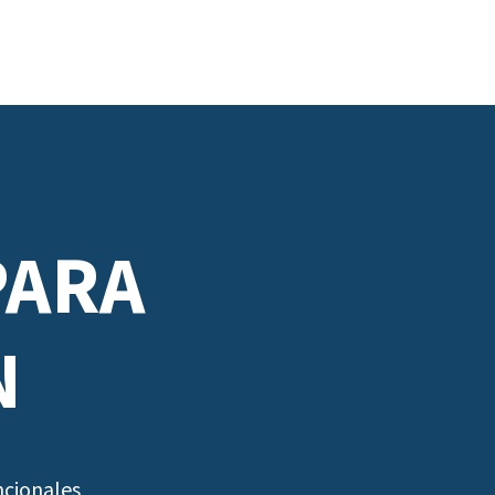
PARA
N
ncionales